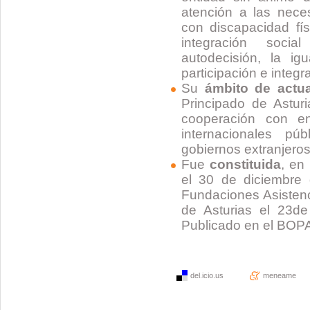
atención a las nec
con discapacidad fís
integración soci
autodecisión, la i
participación e integr
Su
ámbito de actu
Principado de Asturi
cooperación con e
internacionales pú
gobiernos extranjero
Fue
constituida
, en
el 30 de diciembre 
Fundaciones Asistenc
de Asturias el 23d
Publicado en el BOPA
del.icio.us
meneame